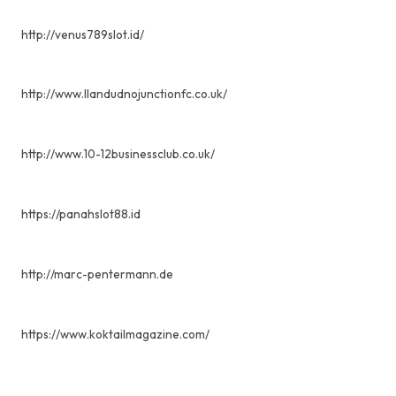
http://venus789slot.id/
http://www.llandudnojunctionfc.co.uk/
http://www.10-12businessclub.co.uk/
https://panahslot88.id
http://marc-pentermann.de
https://www.koktailmagazine.com/