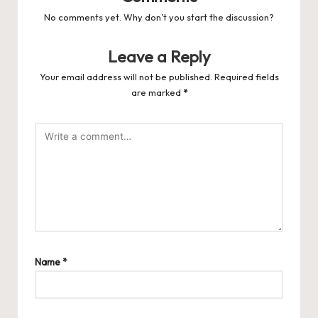
No comments yet. Why don’t you start the discussion?
Leave a Reply
Your email address will not be published.
Required fields
are marked
*
Name
*